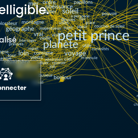
lligible.
lisé
onnecter