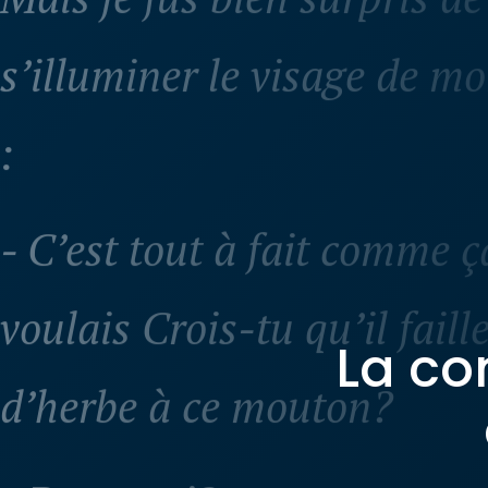
s’illuminer le visage de m
:
- C’est tout à fait comme ç
voulais Crois-tu qu’il fail
La co
d’herbe à ce mouton?
- Pourquoi?