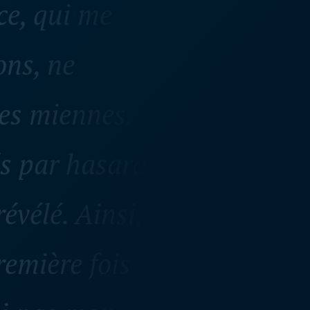
ons, ne
les miennes.
s par hasard
évélé. Ainsi,
remière fois
ai pas mon