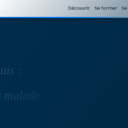
Découvrir
Se former
Se
uis :
s malade.