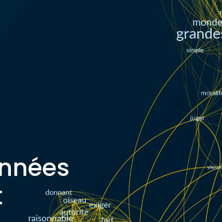
onnées
t