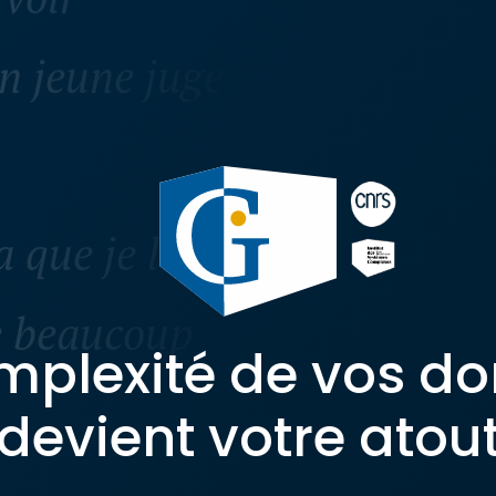
on jeune juge
a que je le
le beaucoup
mplexité de vos d
devient votre atou