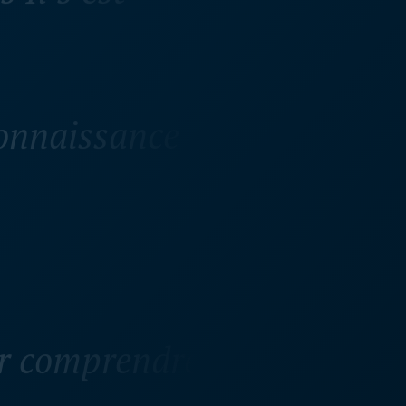
 connaissance
ur comprendre
nce, qui me