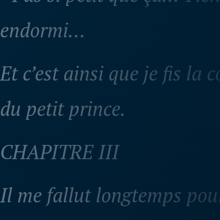
endormi…
Et c’est ainsi que je fis la
du petit prince.
CHAPITRE III
Il me fallut longtemps po
d'où il venait. Le petit pri