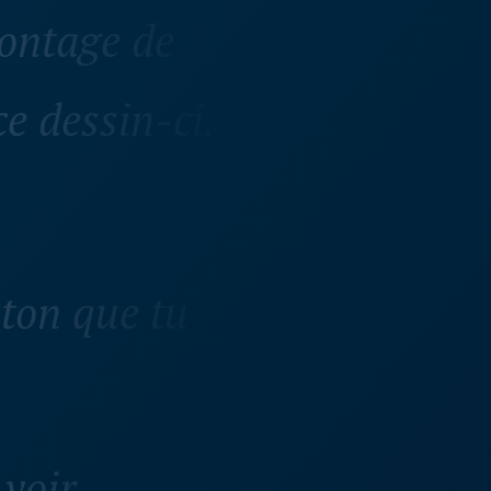
ontage de
e dessin-ci.
uton que tu
 voir