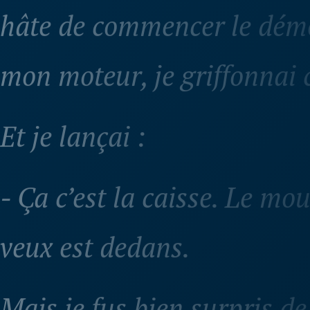
hâte de commencer le dém
mon moteur, je griffonnai c
Et je lançai :
- Ça c’est la caisse. Le mo
veux est dedans.
Mais je fus bien surpris de