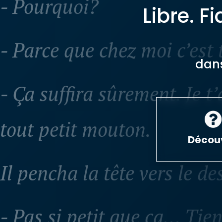
Libre. F
- Parce que chez moi c’est 
dan
- Ça suffira sûrement. Je t
tout petit mouton.
Découv
Il pencha la tête vers le de
- Pas si petit que ça… Tiens