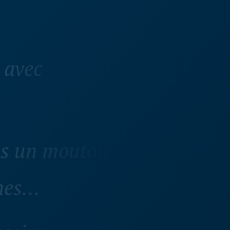
 avec
as un mouton,
rnes…
ssin :