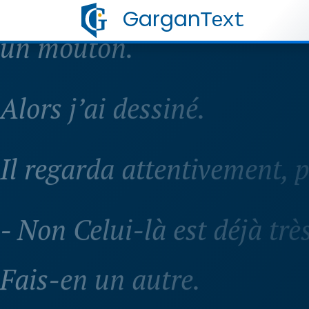
Gargan
Text
un mouton.
Alors j’ai dessiné.
Il regarda attentivement, p
- Non Celui-là est déjà trè
Fais-en un autre.