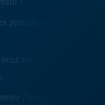
les précédents
e veux un
.
comme j’avais