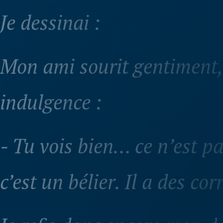
Je dessinai :
Mon ami sourit gentiment,
indulgence :
- Tu vois bien… ce n’est p
c’est un bélier. Il a des co
Je refis donc encore mon de