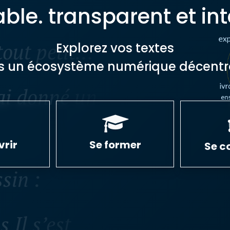
iable. transparent et inte
tout petit…
Explorez vos textes
s un écosystème numérique décentra
’ai donné un
rir
Se former
Se c
ssin :
 Il s’est